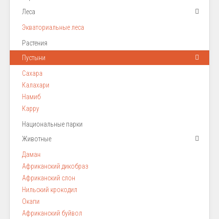
Леса
Экваториальные леса
Растения
Пустыни
Сахара
Калахари
Намиб
Карру
Национальные парки
Животные
Даман
Африканский дикобраз
Африканский слон
Нильский крокодил
Окапи
Африканский буйвол