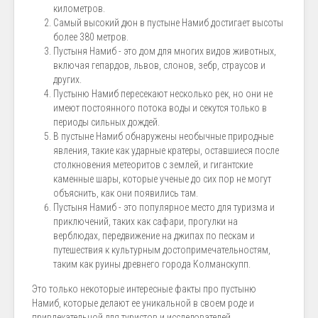
километров.
Самый высокий дюн в пустыне Намиб достигает высоты
более 380 метров.
Пустыня Намиб - это дом для многих видов животных,
включая гепардов, львов, слонов, зебр, страусов и
других.
Пустыню Намиб пересекают несколько рек, но они не
имеют постоянного потока воды и секутся только в
периоды сильных дождей.
В пустыне Намиб обнаружены необычные природные
явления, такие как ударные кратеры, оставшиеся после
столкновения метеоритов с землей, и гигантские
каменные шары, которые ученые до сих пор не могут
объяснить, как они появились там.
Пустыня Намиб - это популярное место для туризма и
приключений, таких как сафари, прогулки на
верблюдах, передвижение на джипах по пескам и
путешествия к культурным достопримечательностям,
таким как руины древнего города Колманскупп.
Это только некоторые интересные факты про пустыню
Намиб, которые делают ее уникальной в своем роде и
привлекательной для туристов и исследователей.