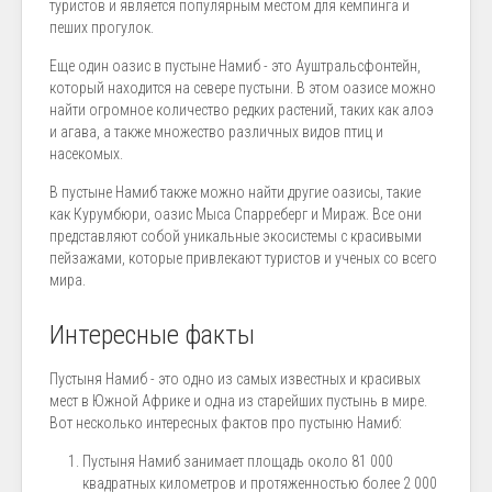
туристов и является популярным местом для кемпинга и
пеших прогулок.
Еще один оазис в пустыне Намиб - это Ауштральсфонтейн,
который находится на севере пустыни. В этом оазисе можно
найти огромное количество редких растений, таких как алоэ
и агава, а также множество различных видов птиц и
насекомых.
В пустыне Намиб также можно найти другие оазисы, такие
как Курумбюри, оазис Мыса Спарреберг и Мираж. Все они
представляют собой уникальные экосистемы с красивыми
пейзажами, которые привлекают туристов и ученых со всего
мира.
Интересные факты
Пустыня Намиб - это одно из самых известных и красивых
мест в Южной Африке и одна из старейших пустынь в мире.
Вот несколько интересных фактов про пустыню Намиб:
Пустыня Намиб занимает площадь около 81 000
квадратных километров и протяженностью более 2 000